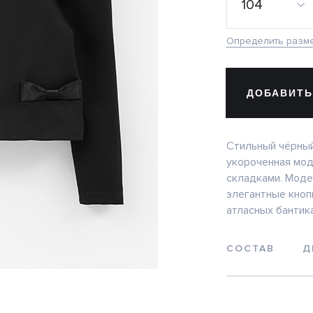
104
Определить разм
ДОБАВИТЬ
Стильный чёрный
укороченная мод
складками. Моде
элегантные кноп
атласных бантика
СОСТАВ
Д