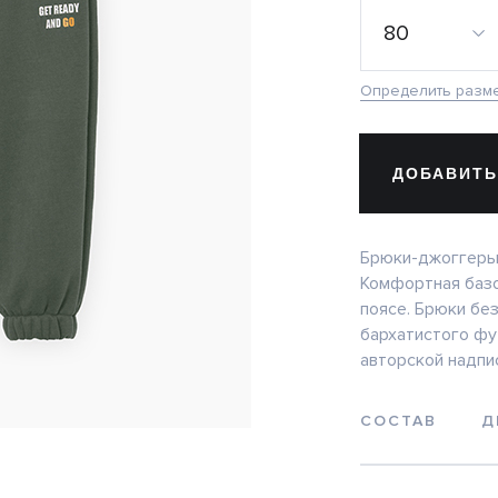
80
Определить разм
ДОБАВИТЬ
Брюки-джоггеры 
Комфортная базо
поясе. Брюки без
бархатистого фу
авторской надпи
СОСТАВ
Д