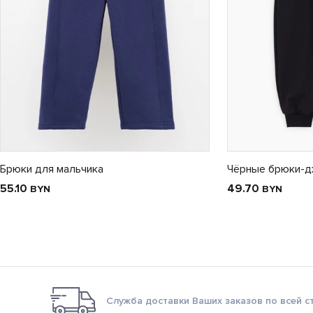
Брюки для мальчика
Чёрные брюки-д
55.10
49.70
BYN
BYN
Служба доставки Ваших заказов по всей с