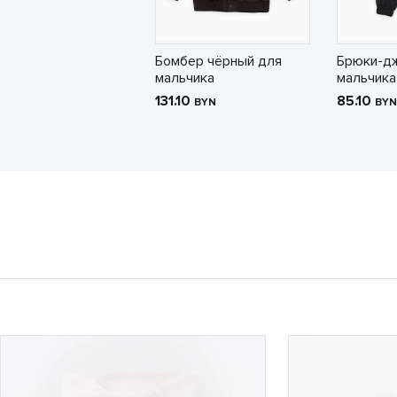
Бомбер чёрный для
Брюки-д
мальчика
мальчика
131.10
85.10
BYN
BYN