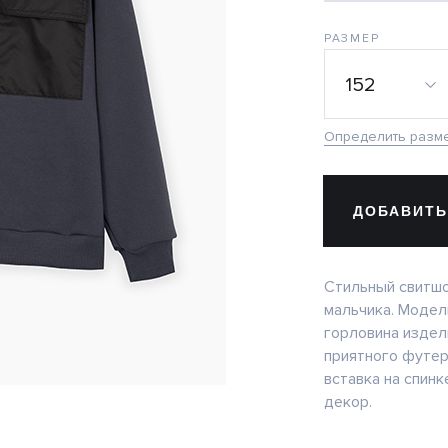
РАЗМЕР
152
Определить разм
ДОБАВИТЬ
Стильный свитшо
мальчика. Модел
горловина издел
приятного футер
вставка на спин
декор.