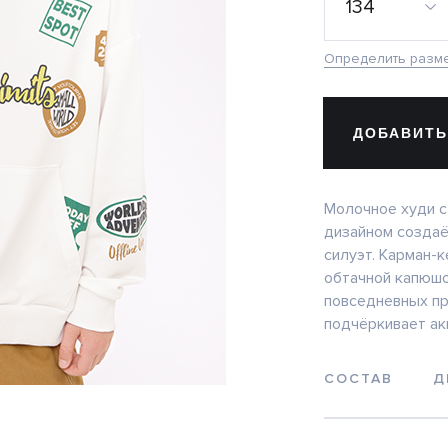
134
Определить разм
ДОБАВИТЬ
Молочное худи 
дизайном создаё
силуэт. Карман-к
обтачной капюшо
повседневных пр
подчёркивает ак
СОСТАВ
Д