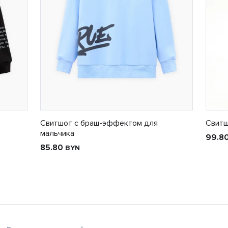
Свитшот с браш-эффектом для
Свитш
мальчика
99.8
85.80
BYN