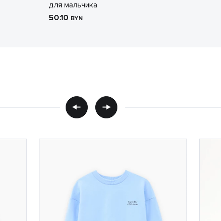
для мальчика
50.10
BYN