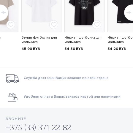
ля
Белая футболка для
Чёрная футболка для
Чёрная футбо
мальчика
мальчика
мальчика
45.90
BYN
54.50
BYN
54.20
BYN
Служба доставки Ваших заказов по всей стране
Удобная оплата Ваших заказов картой или наличными
ЗВОНИТЕ
+375 (33) 371 22 82