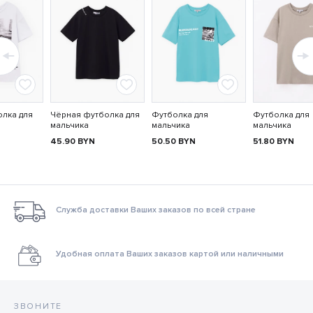
олка для
Чёрная футболка для
Футболка для
Футболка для
мальчика
мальчика
мальчика
45.90
BYN
50.50
BYN
51.80
BYN
Служба доставки Ваших заказов по всей стране
Удобная оплата Ваших заказов картой или наличными
ЗВОНИТЕ