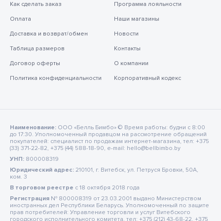
Как сделать заказ
Программа лояльности
Оплата
Наши магазины
Доставка и возврат/обмен
Новости
Таблица размеров
Контакты
Договор оферты
О компании
Политика конфиденциальности
Корпоративный кодекс
Наименование:
ООО «Белль Бимбо» © Время работы: будни с 8:00
до 17:30. Уполномоченный продавцом на рассмотрение обращений
покупателей: специалист по продажам интернет-магазина, тел: +375
(33) 371-22-82, +375 (44) 588-18-90, e-mail: hello@bellbimbo.by
УНП:
800008319
Юридический адрес:
210101, г. Витебск, ул. Петруся Бровки, 50А,
ком. 3
В торговом реестре
c 18 октября 2018 года
Регистрация
№ 800008319 от 23.03.2001 выдано Министерством
иностранных дел Республики Беларусь. Уполномоченный по защите
прав потребителей: Управление торговли и услуг Витебского
городского исполнительного комитета, тел: +375 (212) 43-68-22, +375