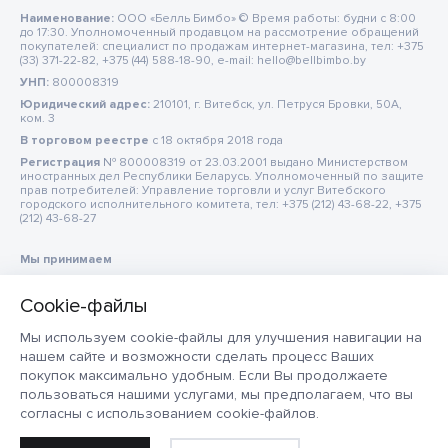
Наименование:
ООО «Белль Бимбо» © Время работы: будни с 8:00
до 17:30. Уполномоченный продавцом на рассмотрение обращений
покупателей: специалист по продажам интернет-магазина, тел: +375
(33) 371-22-82, +375 (44) 588-18-90, e-mail: hello@bellbimbo.by
УНП:
800008319
Юридический адрес:
210101, г. Витебск, ул. Петруся Бровки, 50А,
ком. 3
В торговом реестре
c 18 октября 2018 года
Регистрация
№ 800008319 от 23.03.2001 выдано Министерством
иностранных дел Республики Беларусь. Уполномоченный по защите
прав потребителей: Управление торговли и услуг Витебского
городского исполнительного комитета, тел: +375 (212) 43-68-22, +375
(212) 43-68-27
Мы принимаем
Мы используем cookie-файлы для улучшения навигации на
нашем сайте и возможности сделать процесс Ваших
покупок максимально удобным. Если Вы продолжаете
пользоваться нашими услугами, мы предполагаем, что вы
согласны с использованием cookie-файлов.