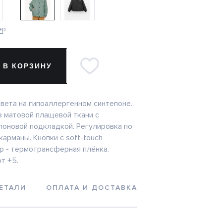
ер
 В КОРЗИНУ
цвета на гипоаллергенном синтепоне.
з матовой плащевой ткани с
лоновой подкладкой. Регулировка по
карманы. Кнопки с soft-touch
р - термотрансферная плёнка.
т +5.
ЕТАЛИ
ОПЛАТА И ДОСТАВКА