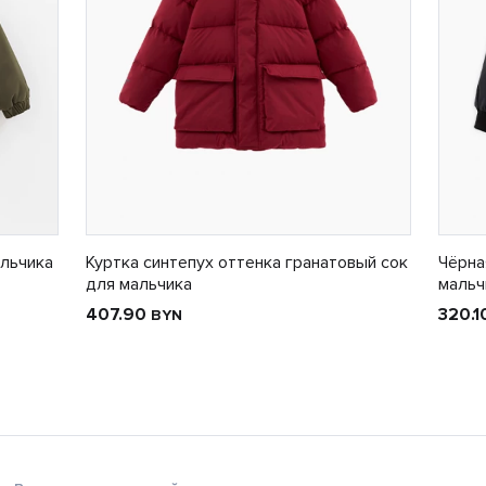
альчика
Куртка синтепух оттенка гранатовый сок
Чёрна
для мальчика
мальч
407.90
320.
BYN