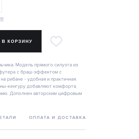
ер
 В КОРЗИНУ
льчика. Модель прямого силуэта из
 футера с браш-эффектом с
а рибане - удобная и практичная.
ны-кенгуру добавляют комфорта,
нию. Дополнен авторским цифровым
ЕТАЛИ
ОПЛАТА И ДОСТАВКА