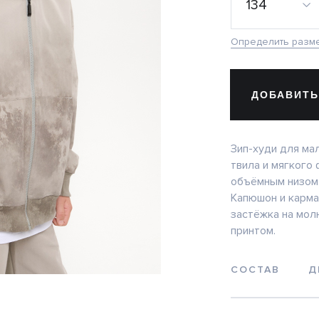
134
Определить разм
ДОБАВИТЬ
Зип-худи для ма
твила и мягкого
объёмным низом н
Капюшон и карма
застёжка на мол
принтом.
СОСТАВ
Д