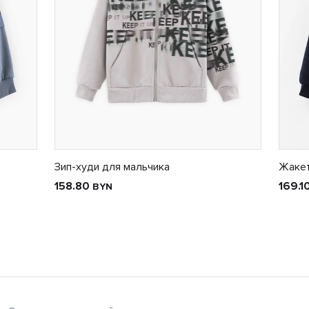
Зип-худи для мальчика
Жакет
158.80
169.1
BYN