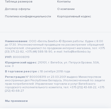
Таблица размеров
Контакты
Договор оферты
О компании
Политика конфиденциальности
Корпоративный кодекс
Наименование:
ООО «Белль Бимбо» © Время работы: будни с 8:00
до 17:30. Уполномоченный продавцом на рассмотрение обращений
покупателей: специалист по продажам интернет-магазина, тел: +375
(33) 371-22-82, +375 (44) 588-18-90, e-mail: hello@bellbimbo.by
УНП:
800008319
Юридический адрес:
210101, г. Витебск, ул. Петруся Бровки, 50А,
ком. 3
В торговом реестре
c 18 октября 2018 года
Регистрация
№ 800008319 от 23.03.2001 выдано Министерством
иностранных дел Республики Беларусь. Уполномоченный по защите
прав потребителей: Управление торговли и услуг Витебского
городского исполнительного комитета, тел: +375 (212) 43-68-22, +375
(212) 43-68-27
Мы принимаем