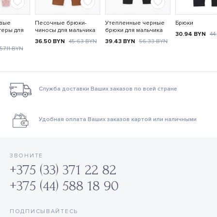
овые
Песочные брюки-
Утепленные черные
Брюки
геры для
чиносы для мальчика
брюки для мальчика
30.94
BYN
44
36.50
BYN
45.63
BYN
39.43
BYN
56.33
BYN
57.11
BYN
Служба доставки Ваших заказов по всей стране
Удобная оплата Ваших заказов картой или наличными
ЗВОНИТЕ
+375 (33) 371 22 82
+375 (44) 588 18 90
ПОДПИСЫВАЙТЕСЬ