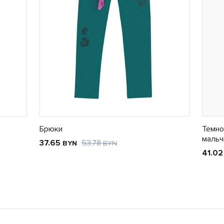
Брюки
Темно
мальч
37.65
53.78
BYN
BYN
41.0