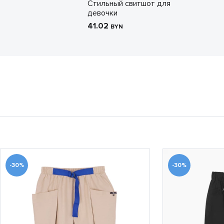
Стильный свитшот для
девочки
41.02
BYN
-30%
-30%