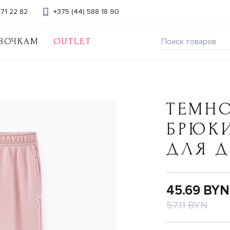
371 22 82
+375 (44) 588 18 90
ВОЧКАМ
OUTLET
ТЕМН
БРЮК
ДЛЯ 
45.69 BYN
57.11 BYN