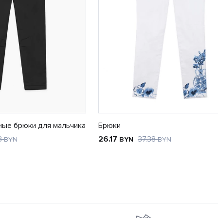
ные брюки для мальчика
Брюки
3
26.17
37.38
BYN
BYN
BYN