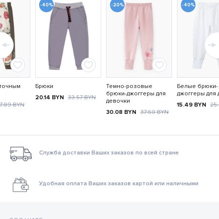
-40%
-20%
-40%
еточным
Брюки
Темно-розовые
Белые брюки-
брюки-джоггеры для
джоггеры для 
20.14
BYN
33.57
BYN
девочки
7.89
BYN
15.49
BYN
25
30.08
BYN
37.60
BYN
Служба доставки Ваших заказов по всей стране
Удобная оплата Ваших заказов картой или наличными