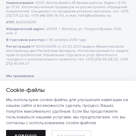
Наименование:
ООО «Белль Бимбо» © Время работы: будни с 8:00
до 17:30. Уполномоченный продавцом на рассмотрение обращений
покупателей: специалист по продажам интернет-магазина, тел: +375
(33) 371-22-82, +375 (44) 588-18-90, e-mail: hello@bellbimbo.by
УНП:
800008319
Юридический адрес:
210101, г. Витебск, ул. Петруся Бровки, 50А,
ком. 3
В торговом реестре
c 18 октября 2018 года
Регистрация
№ 800008319 от 23.03.2001 выдано Министерством
иностранных дел Республики Беларусь. Уполномоченный по защите
прав потребителей: Управление торговли и услуг Витебского
городского исполнительного комитета, тел: +375 (212) 43-68-22, +375
(212) 43-68-27
Мы принимаем
Мы используем cookie-файлы для улучшения навигации на
нашем сайте и возможности сделать процесс Ваших
покупок максимально удобным. Если Вы продолжаете
пользоваться нашими услугами, мы предполагаем, что вы
согласны с использованием cookie-файлов.
ХОРОШО