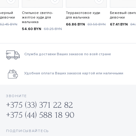
черный
Стильное светло-
Терракотовое худи
Бежевый свит
 девочки
желтое худи для
для мальчика
девочки
мальчика
62.45
BYN
66.86
BYN
83.58
BYN
67.41
BYN
84
54.60
BYN
68.25
BYN
Служба доставки Ваших заказов по всей стране
Удобная оплата Ваших заказов картой или наличными
ЗВОНИТЕ
+375 (33) 371 22 82
+375 (44) 588 18 90
ПОДПИСЫВАЙТЕСЬ