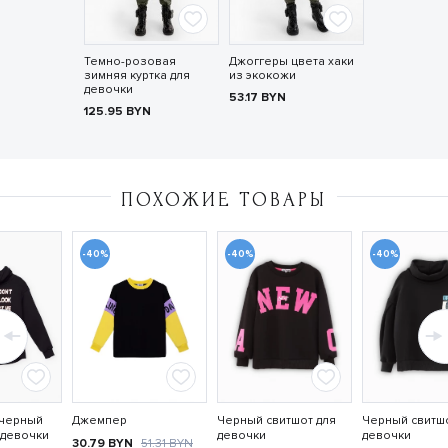
Темно-розовая
Джоггеры цвета хаки
зимняя куртка для
из экокожи
девочки
53.17
BYN
125.95
BYN
ПОХОЖИЕ ТОВАРЫ
-40%
-40%
-40%
черный
Джемпер
Черный свитшот для
Черный свитшо
 девочки
девочки
девочки
30.79
BYN
51.31
BYN