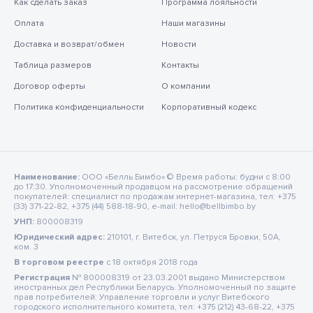
Как сделать заказ
Программа лояльности
Оплата
Наши магазины
Доставка и возврат/обмен
Новости
Таблица размеров
Контакты
Договор оферты
О компании
Политика конфиденциальности
Корпоративный кодекс
Наименование:
ООО «Белль Бимбо» © Время работы: будни с 8:00
до 17:30. Уполномоченный продавцом на рассмотрение обращений
покупателей: специалист по продажам интернет-магазина, тел: +375
(33) 371-22-82, +375 (44) 588-18-90, e-mail: hello@bellbimbo.by
УНП:
800008319
Юридический адрес:
210101, г. Витебск, ул. Петруся Бровки, 50А,
ком. 3
В торговом реестре
c 18 октября 2018 года
Регистрация
№ 800008319 от 23.03.2001 выдано Министерством
иностранных дел Республики Беларусь. Уполномоченный по защите
прав потребителей: Управление торговли и услуг Витебского
городского исполнительного комитета, тел: +375 (212) 43-68-22, +375