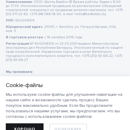
Наименование:
ООО «Белль Бимбо» © Время работы: будни с 8:00
до 17:30. Уполномоченный продавцом на рассмотрение обращений
покупателей: специалист по продажам интернет-магазина, тел: +375
(33) 371-22-82, +375 (44) 588-18-90, e-mail: hello@bellbimbo.by
УНП:
800008319
Юридический адрес:
210101, г. Витебск, ул. Петруся Бровки, 50А,
ком. 3
В торговом реестре
c 18 октября 2018 года
Регистрация
№ 800008319 от 23.03.2001 выдано Министерством
иностранных дел Республики Беларусь. Уполномоченный по защите
прав потребителей: Управление торговли и услуг Витебского
городского исполнительного комитета, тел: +375 (212) 43-68-22, +375
(212) 43-68-27
Мы принимаем
Мы используем cookie-файлы для улучшения навигации на
нашем сайте и возможности сделать процесс Ваших
покупок максимально удобным. Если Вы продолжаете
пользоваться нашими услугами, мы предполагаем, что вы
согласны с использованием cookie-файлов.
ХОРОШО
ПОДРОБНЕЕ