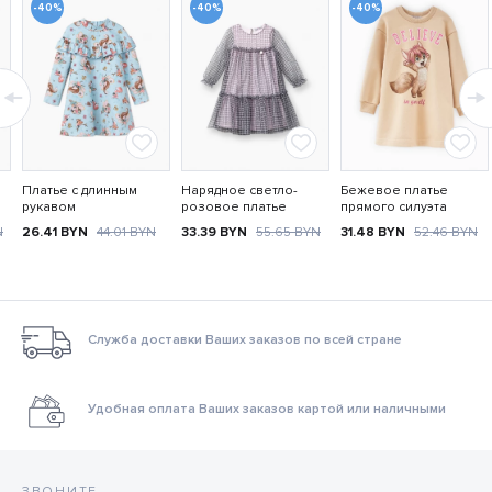
-40%
-40%
-40%
Платье с длинным
Нарядное светло-
Бежевое платье
рукавом
розовое платье
прямого силуэта
N
26.41
BYN
44.01
BYN
33.39
BYN
55.65
BYN
31.48
BYN
52.46
BYN
Служба доставки Ваших заказов по всей стране
Удобная оплата Ваших заказов картой или наличными
ЗВОНИТЕ