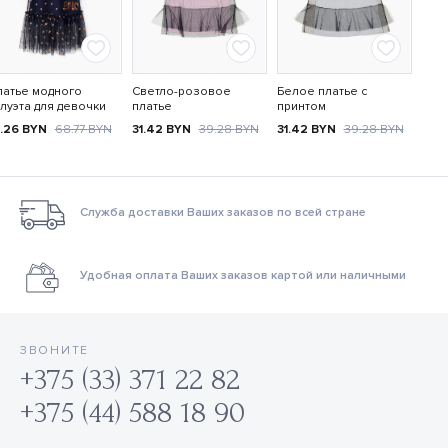
латье модного
Светло-розовое
Белое платье с
луэта для девочки
платье
принтом
1.26
BYN
68.77
BYN
31.42
BYN
39.28
BYN
31.42
BYN
39.28
BYN
Служба доставки Ваших заказов по всей стране
Удобная оплата Ваших заказов картой или наличными
ЗВОНИТЕ
+375 (33) 371 22 82
+375 (44) 588 18 90