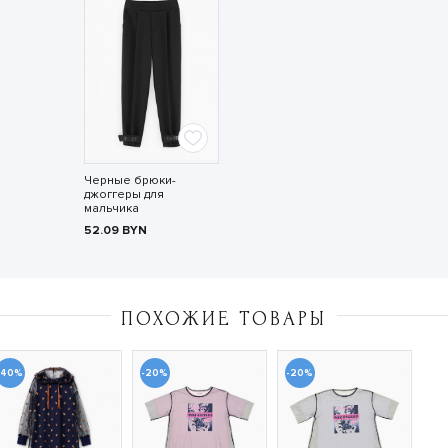
Черные брюки-
джоггеры для
мальчика
52.09
BYN
ПОХОЖИЕ ТОВАРЫ
-40%
-20%
-20%