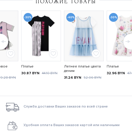
ПОХОЖИЕ ТОВАРЫ
-30%
-40%
-30%
овое
Платье
Летнее платье цвета
Платье
деним
30.87
BYN
44.10
BYN
32.96
BYN
47
39.28
BYN
31.24
BYN
52.06
BYN
Служба доставки Ваших заказов по всей стране
Удобная оплата Ваших заказов картой или наличными