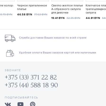
иле колор-
Черное приталенное
Светло-желтое платье
Клетчатое пла
платье
А-образного силуэта
трапецевидно
для девочки
силуэта
8.79
BYN
46.58
BYN
77.63
BYN
19.41
BYN
32.35
BYN
44.81
BYN
64
Служба доставки Ваших заказов по всей стране
Удобная оплата Ваших заказов картой или наличными
ЗВОНИТЕ
+375 (33) 371 22 82
+375 (44) 588 18 90
ПОДПИСЫВАЙТЕСЬ