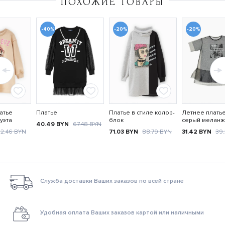
ПОХОЖИЕ ТОВАРЫ
-40%
-20%
-20%
атье
Платье
Платье в стиле колор-
Летнее платье
уэта
блок
серый меланж
40.49
BYN
67.48
BYN
52.46
BYN
71.03
BYN
88.79
BYN
31.42
BYN
39
Служба доставки Ваших заказов по всей стране
Удобная оплата Ваших заказов картой или наличными