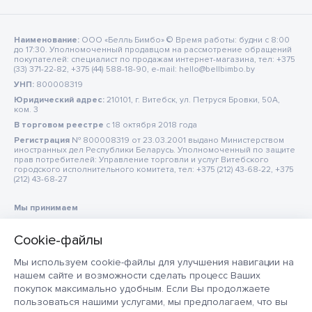
Наименование:
ООО «Белль Бимбо» © Время работы: будни с 8:00
до 17:30. Уполномоченный продавцом на рассмотрение обращений
покупателей: специалист по продажам интернет-магазина, тел: +375
(33) 371-22-82, +375 (44) 588-18-90, e-mail: hello@bellbimbo.by
УНП:
800008319
Юридический адрес:
210101, г. Витебск, ул. Петруся Бровки, 50А,
ком. 3
В торговом реестре
c 18 октября 2018 года
Регистрация
№ 800008319 от 23.03.2001 выдано Министерством
иностранных дел Республики Беларусь. Уполномоченный по защите
прав потребителей: Управление торговли и услуг Витебского
городского исполнительного комитета, тел: +375 (212) 43-68-22, +375
(212) 43-68-27
Мы принимаем
Мы используем cookie-файлы для улучшения навигации на
нашем сайте и возможности сделать процесс Ваших
покупок максимально удобным. Если Вы продолжаете
пользоваться нашими услугами, мы предполагаем, что вы