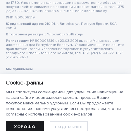
до 17:30. Уполномоченный продавцом на рассмотрение обращений
покупателей: специалист по продажам интернет-магазина, тел: +375
(33) 371-22-82, +375 (44) 588-18-90, e-mail: hello@bellbimbo.by
УНП:
800008319
Юридический адрес:
210101, г. Витебск, ул. Петруся Бровки, 50А,
ком. 3
В торговом реестре
c 18 октября 2018 года
Регистрация
№ 800008319 от 23.03.2001 выдано Министерством
иностранных дел Республики Беларусь. Уполномоченный по защите
прав потребителей: Управление торговли и услуг Витебского
городского исполнительного комитета, тел: +375 (212) 43-68-22, +375
(212) 43-68-27
Мы принимаем
Мы используем cookie-файлы для улучшения навигации на
нашем сайте и возможности сделать процесс Ваших
покупок максимально удобным. Если Вы продолжаете
пользоваться нашими услугами, мы предполагаем, что вы
согласны с использованием cookie-файлов.
ХОРОШО
ПОДРОБНЕЕ