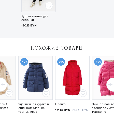
Куртка зимняя для
девочки
130.13
BYN
ПОХОЖИЕ ТОВАРЫ
-40%
-30%
-40%
евый
Удлиненная куртка в
Пальто
Зимнее пальто
к для
стильном оттенке
трендовом от
171.14
BYN
244.49
BYN
темный ирис
маджента