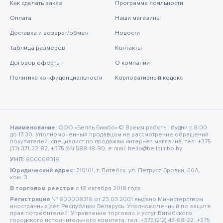
Как сделать заказ
Программа лояльности
Оплата
Наши магазины
Доставка и возврат/обмен
Новости
Таблица размеров
Контакты
Договор оферты
О компании
Политика конфиденциальности
Корпоративный кодекс
Наименование:
ООО «Белль Бимбо» © Время работы: будни с 8:00
до 17:30. Уполномоченный продавцом на рассмотрение обращений
покупателей: специалист по продажам интернет-магазина, тел: +375
(33) 371-22-82, +375 (44) 588-18-90, e-mail: hello@bellbimbo.by
УНП:
800008319
Юридический адрес:
210101, г. Витебск, ул. Петруся Бровки, 50А,
ком. 3
В торговом реестре
c 18 октября 2018 года
Регистрация
№ 800008319 от 23.03.2001 выдано Министерством
иностранных дел Республики Беларусь. Уполномоченный по защите
прав потребителей: Управление торговли и услуг Витебского
городского исполнительного комитета, тел: +375 (212) 43-68-22, +375