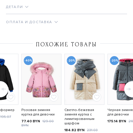
ДЕТАЛИ
ОПЛАТА И ДОСТАВКА
ПОХОЖИЕ ТОВАРЫ
-40%
-20%
-20%
нсформер
Розовая зимняя
Светло-бежевая
Черная зимняя
куртка для девочки
зимняя куртка с
для девочки
195.07
лимитированным
77.40
BYN
129.00
175.14
BYN
21
шарфом
BYN
184.82
BYN
231.03