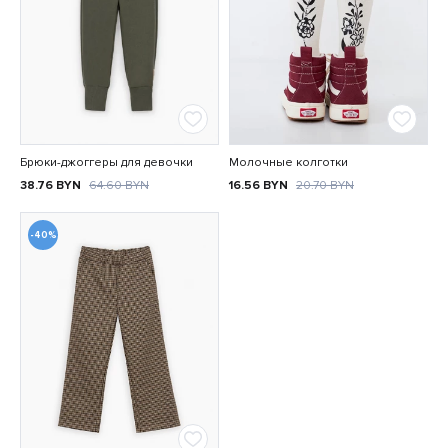
Брюки-джоггеры для девочки
Молочные колготки
38.76
BYN
64.60
BYN
16.56
BYN
20.70
BYN
-40%