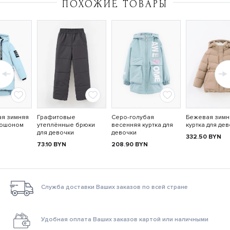
ПОХОЖИЕ ТОВАРЫ
ая зимняя
Графитовые
Серо-голубая
Бежевая зимн
пюшоном
утеплённые брюки
весенняя куртка для
куртка для де
для девочки
девочки
332.50
BYN
73.10
BYN
208.90
BYN
Служба доставки Ваших заказов по всей стране
Удобная оплата Ваших заказов картой или наличными