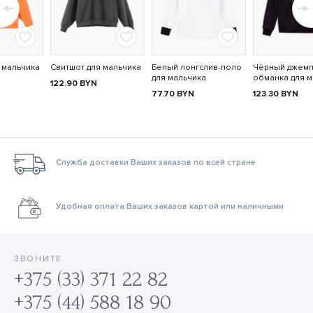
 мальчика
Свитшот для мальчика
Белый лонгслив-поло
Чёрный джемп
для мальчика
обманка для м
122.90
BYN
77.70
BYN
123.30
BYN
Служба доставки Ваших заказов по всей стране
Удобная оплата Ваших заказов картой или наличными
ЗВОНИТЕ
+375 (33) 371 22 82
+375 (44) 588 18 90