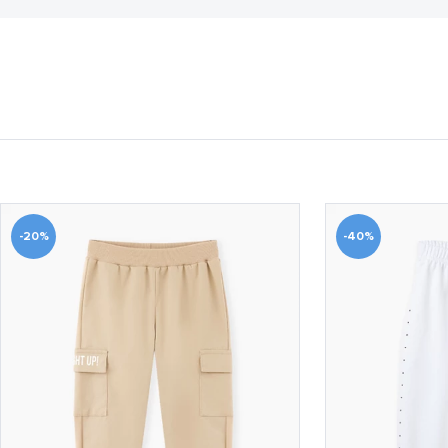
-20%
-40%