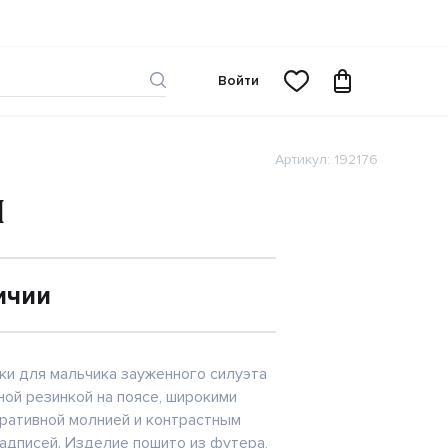
Войти
Артикул: 192176
И
ичии
и для мальчика зауженного силуэта
ой резинкой на поясе, широкими
ративной молнией и контрастным
надписей. Изделие пошито из футера,