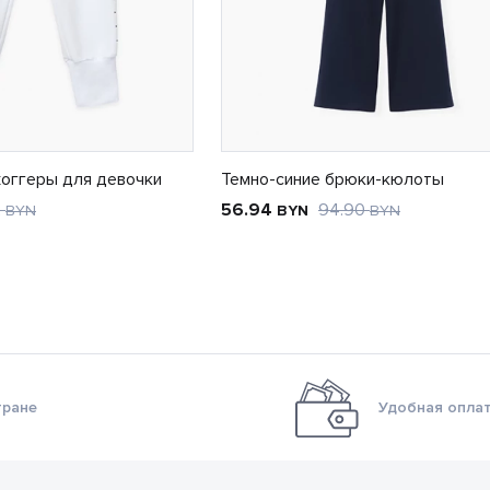
оггеры для девочки
Темно-синие брюки-кюлоты
2
56.94
94.90
BYN
BYN
BYN
тране
Удобная оплат