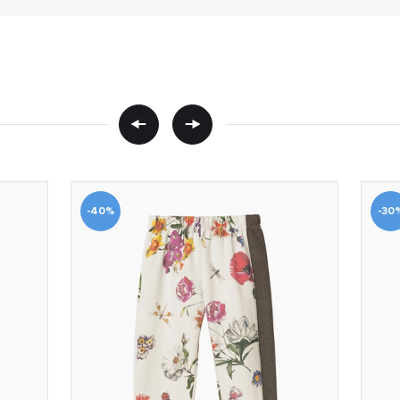
-40%
-30