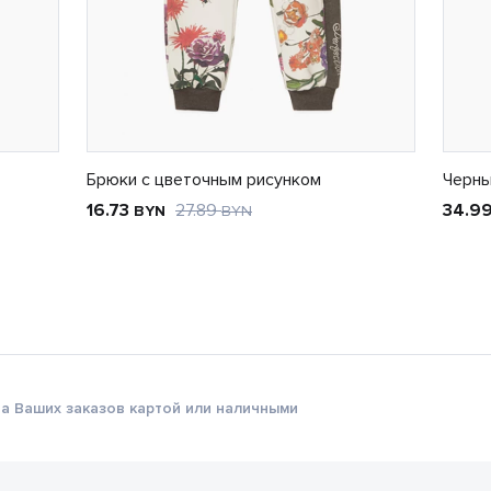
Брюки с цветочным рисунком
Черны
16.73
27.89
34.9
BYN
BYN
а Ваших заказов картой или наличными