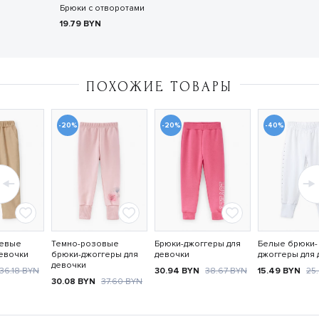
Брюки с отворотами
19.79
BYN
ПОХОЖИЕ ТОВАРЫ
-20%
-20%
-40%
жевые
Темно-розовые
Брюки-джоггеры для
Белые брюки-
девочки
брюки-джоггеры для
девочки
джоггеры для 
девочки
36.18
BYN
30.94
BYN
38.67
BYN
15.49
BYN
25
30.08
BYN
37.60
BYN