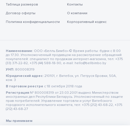
Таблица размеров
Контакты
Договор оферты
О компании
Политика конфиденциальности
Корпоративный кодекс
Наименование:
ООО «Белль Бимбо» © Время работы: будни с 8:00
до 17:30. Уполномоченный продавцом на рассмотрение обращений
покупателей: специалист по продажам интернет-магазина, тел: +375
(33) 371-22-82, +375 (44) 588-18-90, e-mail: hello@bellbimbo.by
УНП:
800008319
Юридический адрес:
210101, г. Витебск, ул. Петруся Бровки, 50А,
ком. 3
В торговом реестре
c 18 октября 2018 года
Регистрация
№ 800008319 от 23.03.2001 выдано Министерством
иностранных дел Республики Беларусь. Уполномоченный по защите
прав потребителей: Управление торговли и услуг Витебского
городского исполнительного комитета, тел: +375 (212) 43-68-22, +375
(212) 43-68-27
Мы принимаем