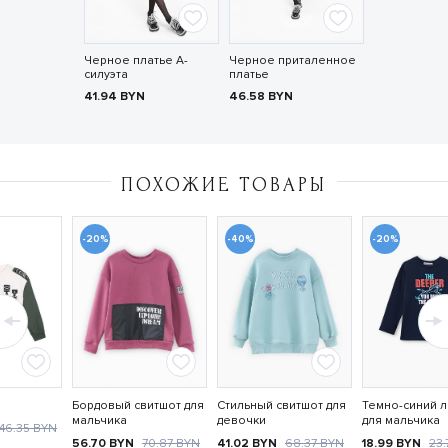
Черное платье А-
Черное приталенное
силуэта
платье
41.94
BYN
46.58
BYN
ПОХОЖИЕ ТОВАРЫ
-20%
-40%
-20%
Бордовый свитшот для
Стильный свитшот для
Темно-синий л
мальчика
девочки
для мальчика
46.35
BYN
56.70
BYN
70.87
BYN
41.02
BYN
68.37
BYN
18.99
BYN
23.