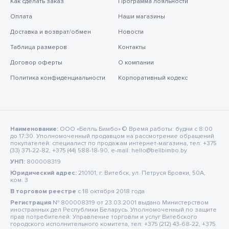
Как сделать заказ
Программа лояльности
Оплата
Наши магазины
Доставка и возврат/обмен
Новости
Таблица размеров
Контакты
Договор оферты
О компании
Политика конфиденциальности
Корпоративный кодекс
Наименование:
ООО «Белль Бимбо» © Время работы: будни с 8:00
до 17:30. Уполномоченный продавцом на рассмотрение обращений
покупателей: специалист по продажам интернет-магазина, тел: +375
(33) 371-22-82, +375 (44) 588-18-90, e-mail: hello@bellbimbo.by
УНП:
800008319
Юридический адрес:
210101, г. Витебск, ул. Петруся Бровки, 50А,
ком. 3
В торговом реестре
c 18 октября 2018 года
Регистрация
№ 800008319 от 23.03.2001 выдано Министерством
иностранных дел Республики Беларусь. Уполномоченный по защите
прав потребителей: Управление торговли и услуг Витебского
городского исполнительного комитета, тел: +375 (212) 43-68-22, +375