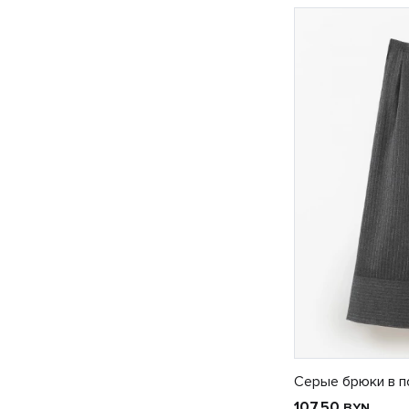
Серые брюки в п
107.50
BYN