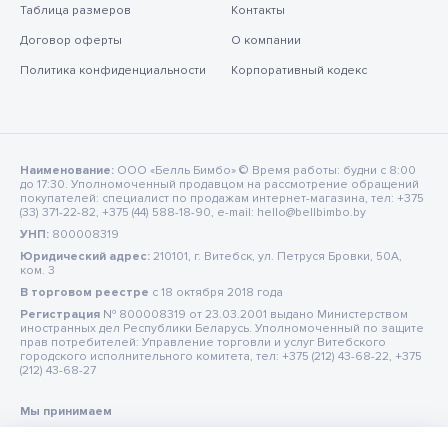
Таблица размеров
Контакты
Договор оферты
О компании
Политика конфиденциальности
Корпоративный кодекс
Наименование:
ООО «Белль Бимбо» © Время работы: будни с 8:00
до 17:30. Уполномоченный продавцом на рассмотрение обращений
покупателей: специалист по продажам интернет-магазина, тел: +375
(33) 371-22-82, +375 (44) 588-18-90, e-mail: hello@bellbimbo.by
УНП:
800008319
Юридический адрес:
210101, г. Витебск, ул. Петруся Бровки, 50А,
ком. 3
В торговом реестре
c 18 октября 2018 года
Регистрация
№ 800008319 от 23.03.2001 выдано Министерством
иностранных дел Республики Беларусь. Уполномоченный по защите
прав потребителей: Управление торговли и услуг Витебского
городского исполнительного комитета, тел: +375 (212) 43-68-22, +375
(212) 43-68-27
Мы принимаем