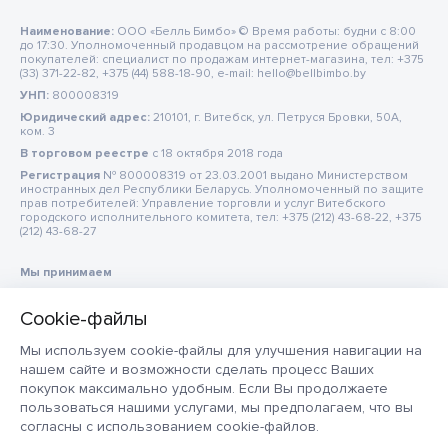
Наименование:
ООО «Белль Бимбо» © Время работы: будни с 8:00
до 17:30. Уполномоченный продавцом на рассмотрение обращений
покупателей: специалист по продажам интернет-магазина, тел: +375
(33) 371-22-82, +375 (44) 588-18-90, e-mail: hello@bellbimbo.by
УНП:
800008319
Юридический адрес:
210101, г. Витебск, ул. Петруся Бровки, 50А,
ком. 3
В торговом реестре
c 18 октября 2018 года
Регистрация
№ 800008319 от 23.03.2001 выдано Министерством
иностранных дел Республики Беларусь. Уполномоченный по защите
прав потребителей: Управление торговли и услуг Витебского
городского исполнительного комитета, тел: +375 (212) 43-68-22, +375
(212) 43-68-27
Мы принимаем
Мы используем cookie-файлы для улучшения навигации на
нашем сайте и возможности сделать процесс Ваших
покупок максимально удобным. Если Вы продолжаете
пользоваться нашими услугами, мы предполагаем, что вы
согласны с использованием cookie-файлов.