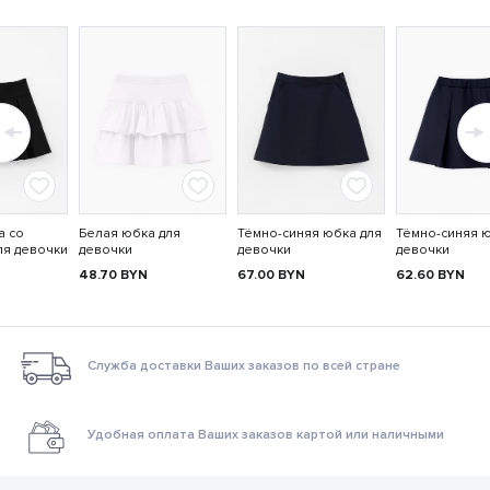
а со
Белая юбка для
Тёмно-синяя юбка для
Тёмно-синяя ю
ля девочки
девочки
девочки
девочки
48.70
BYN
67.00
BYN
62.60
BYN
Служба доставки Ваших заказов по всей стране
Удобная оплата Ваших заказов картой или наличными